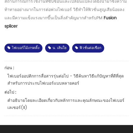
สถานการณ์การใช้งานที่ซับซ้อนและเปลี่ยนแปลงได้ยังนำมาซึ่งความ
ท้าทายอย่างมากในการต่อพ่วงไฟเบอร์ วิธีทำให้ฟิวชั่นสูญเสียน้อยลง
และมีความแข็งแรงมากขึ้นเป็นสิ่งสำคัญมากสำหรับPM
Fusion
splicer
ไฟเบอร์โม้เกรตติ้ง
น. เส้นใย
ฟิวชั่นต่อเชือก
ก่อน :
ไฟเบอร์ออปติกการสื่อสารรุ่นต่อไป - วิธีค้นหาวิธีแก้ปัญหาที่ดีที่สุด
สำหรับการประกบไฟเบอร์แบบหลายคอร์
ต่อไป :
คำอธิบายโดยละเอียดเกี่ยวกับหลักการและคุณลักษณะของไฟเบอร์
เลเซอร์(II)