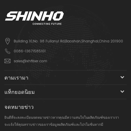
Building 10,No. 98 Fulianyi Rd,Baoshan,Shanghai,China 201900
0086-13671585101
sales@xhfiber.com
ตามเรามา
แท็กยอดนิยม
จดหมายข่าว
ยินดีที่จะลงทะเบียนจดหมายข่าวหากคุณมีความสนใจในผลิตภัณฑ์ของเราเรา
จะแจ้งให้คุณทราบข่าวของเราข้อมูลผลิตภัณฑ์และโปรโมชั่นหากมี