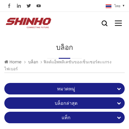
ไทย
บล็อก
ฟิลด์แอ็พพลิเคชันของเซ็นเซอร์ตะแกรง
Home
บล็อก
ไฟเบอร์
หมวดหมู่
บล็อกล่าสุด
แท็ก