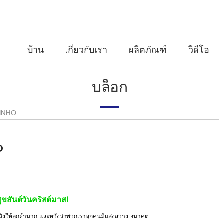
บ้าน
เกี่ยวกับเรา
ผลิตภัณฑ์
วิดีโอ
บล็อก
HINHO
O
สุขสันต์วันคริสต์มาส!
ังให้ลูกค้ามาก และหวังว่าพวกเราทุกคนมีแสงสว่าง อนาคต