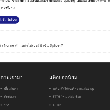
irmness ขวดลายจุดเชื่อมต่อที่เครื่องข่ายใยแก้ต่อ splicing เป็นคนยอดเยี่ยมท้าทาย ที่
สำรวจกับคุณ
ิวชัน Splicer
ล้ว Name ตำแหน่งไฟเบอร์ฟิวชัน Splicer?
ตามเรามา
แท็กยอดนิยม
เกี่ยวกับเรา
เครื่องตัดไฟเบอร์ความแม่นยำสูง
ติดต่อเรา
FTTH ไฟเบอร์ต่อเชือก
ข่าว
OTDR