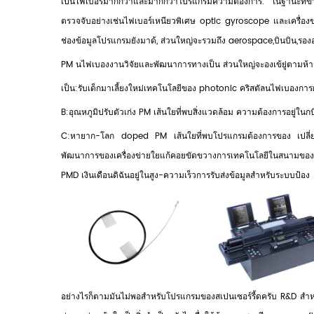
เป็นไฟเบอร์มากกว่าและมากกว่าโปรแกรมความต้องการ. ในฐานะที่ข้า
ตรวจจับอย่างเช่นไฟเบอร์เหนียวพิเศษ optic gyroscope และเครื่อ
ช่องข้อมูลโปรแกรมยังมาด้, ส่วนใหญ่จะรวมถึง aerospace,บินบิน,รอง
PM นไฟเบองงานวิจัยและพัฒนาการทางเป็น ส่วนใหญ่จะองเข้ยู่ตามห้า
เป็น:รับเด็กมาเลี้ยงใหม่เทคโนโลยีของ photonic คริสตัลนไฟเบองการ
B:อุณหภูมิปรับตัวเก่ง PM เส้นใยที่พบสิ่งแวดล้อม ความต้องการอยู่ในก
C:หายาก-โลก doped PM เส้นใยที่พบโปรแกรมต้องการของ เปลี่ยน
พัฒนาการของเครื่องข่ายใยแก้คอยขัดขวางการเทคโนโลยีในสนามของ
PMD เงินเดือนดิฉันอยู่ในสูง-ความเร็วการรับส่งข้อมูลสำหรับระบบป้อง
อย่างไรก็ตามมันไม่พอสำหรับโปรแกรมของสเปนเซอร์รี้ดครับ R&D สำห