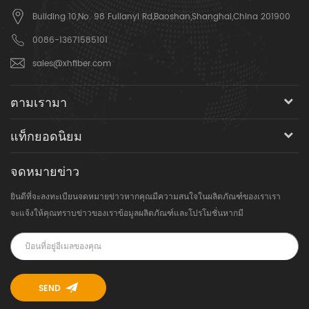
Building 10,No. 98 Fulianyi Rd,Baoshan,Shanghai,China 201900
0086-13671585101
sales@xhfiber.com
ตามเรามา
แท็กยอดนิยม
จดหมายข่าว
ยินดีที่จะลงทะเบียนจดหมายข่าวหากคุณมีความสนใจในผลิตภัณฑ์ของเราเรา
จะแจ้งให้คุณทราบข่าวของเราข้อมูลผลิตภัณฑ์และโปรโมชั่นหากมี