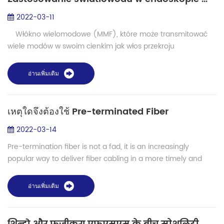
2022-03-11
Włókno wielomodowe (MMF), które może transmitować
wiele modów w swoim cienkim jak włos przekroju
poprzecznym, jest niezwykle wydajnym medium używanym
obecnie do przesyłania światła infor...
อ่านเพิ่มเติม
เหตุใดจึงต้องใช้ Pre-terminated Fiber
2022-03-14
Pre-termination fiber is not a fad, it is an increasingly
popular way to deliver fiber cabling in a more timely and
cost-effective manner. It should not be confined to major
projects provided by large...
อ่านเพิ่มเติม