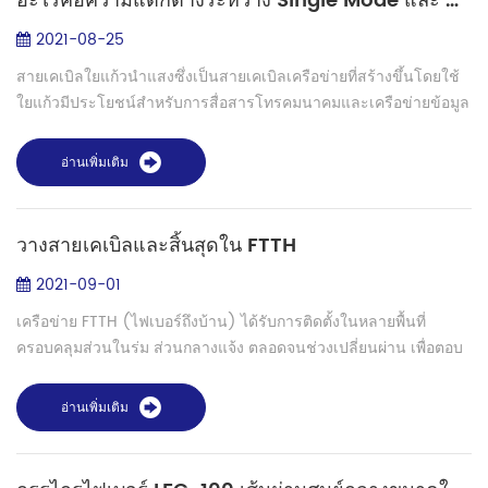
อะไรคือความแตกต่างระหว่าง Single Mode และ Multimode Fiber?
2021-08-25
สายเคเบิลใยแก้วนำแสงซึ่งเป็นสายเคเบิลเครือข่ายที่สร้างขึ้นโดยใช้
ใยแก้วมีประโยชน์สำหรับการสื่อสารโทรคมนาคมและเครือข่ายข้อมูล
ที่มีประสิทธิภาพสูงในระยะทางไกล รัฐบาล ธุรกิจ และบุคคลทั่วโลกใช้
ไฟเบอร์ออปติก...
อ่านเพิ่มเติม
วางสายเคเบิลและสิ้นสุดใน FTTH
2021-09-01
เครือข่าย FTTH (ไฟเบอร์ถึงบ้าน) ได้รับการติดตั้งในหลายพื้นที่
ครอบคลุมส่วนในร่ม ส่วนกลางแจ้ง ตลอดจนช่วงเปลี่ยนผ่าน เพื่อตอบ
สนองความต้องการการเดินสายจากพื้นที่ต่างๆ สายเคเบิลใยแก้วนำ
แสงชนิดต่างๆ จึงได้...
อ่านเพิ่มเติม