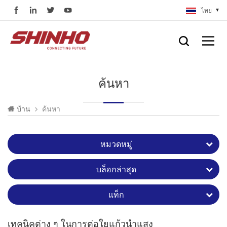
ไทย
ค้นหา
ค้นหา
บ้าน
หมวดหมู่
บล็อกล่าสุด
แท็ก
เทคนิคต่าง ๆ ในการต่อใยแก้วนำแสง