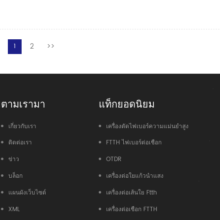
2
>>
1
ตามเรามา
แท็กยอดนิยม
เกี่ยวกับเรา
เครื่องตัดไฟเบอร์ความแม่นยำสูง
ติดต่อเรา
FTTH ไฟเบอร์ต่อเชือก
ข่าว
OTDR
บล็อก
เครื่องต่อใยแก้วนำแสง
แผนผังเว็บไซต์
เครื่องต่อเส้นใย Ftth
XML
เครื่องต่อเชือก FTTH