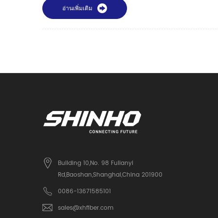
อ่านเพิ่มเติม
Building 10,No. 98 Fulianyi
Rd,Baoshan,Shanghai,China 201900
0086-13671585101
sales@xhfiber.com