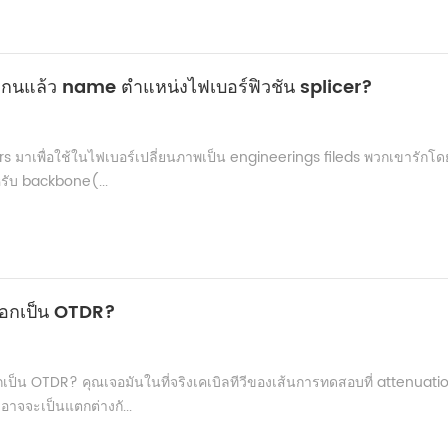
งแกนแล้ว name ตำแหน่งไฟเบอร์ฟิวชัน splicer?
s มาเพื่อใช้ในไฟเบอร์เปลี่ยนภาพเป็น engineerings fileds พวกเขารักโดยผ
หรับ backbone(...
ลือกเป็น OTDR?
เป็น OTDR? คุณเจอมันในที่จริงเคเบิลทีวีของเส้นการทดสอบที่ attenuati
อาจจะเป็นแตกต่างกั...