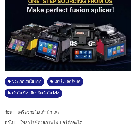
ประเภทเส้นใย MM
เส้นใยมัลติโหมด
เส้นใย SM เทียบกับเส้นใย MM
เครือข่ายใยแก้วนำแสง
ก่อน :
โพลาไรซ์คงสภาพไฟเบอร์คืออะไร?
ต่อไป :