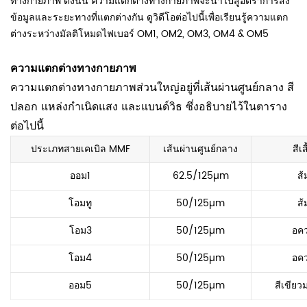
ทางกายภาพ ดังนั้น ความแตกต่างทางกายภาพจะนำไปสู่อัตราการส่ง
ข้อมูลและระยะทางที่แตกต่างกัน ดูวิดีโอต่อไปนี้เพื่อเรียนรู้ความแตก
ต่างระหว่างมัลติโหมดไฟเบอร์ OM1, OM2, OM3, OM4 & OM5
ความแตกต่างทางกายภาพ
ความแตกต่างทางกายภาพส่วนใหญ่อยู่ที่เส้นผ่านศูนย์กลาง สี
ปลอก แหล่งกำเนิดแสง และแบนด์วิธ ซึ่งอธิบายไว้ในตาราง
ต่อไปนี้
ประเภทสายเคเบิล MMF
เส้นผ่านศูนย์กลาง
สีเส
ออม1
62.5/125µm
ส้
โอมทู
50/125µm
ส้
โอม3
50/125µm
อค
โอม4
50/125µm
อค
ออม5
50/125µm
สีเขีย