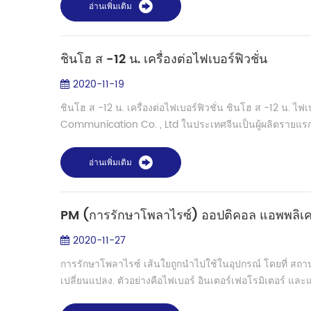
อ่านเพิ่มเติม
ชินโฮ ส -12 น. เครื่องต่อไฟเบอร์ฟิวชั่น
2020-11-19
ชินโฮ ส -12 น. เครื่องต่อไฟเบอร์ฟิวชั่น ชินโฮ ส -12 น. ไฟเ
Communication Co. , Ltd ในประเทศจีนเป็นผู้ผลิตรายแรกใ
อ่านเพิ่มเติม
PM (การรักษาโพลาไรซ์) ออปติคอล แอพพลิเคชั
2020-11-27
การรักษาโพลาไรซ์ เส้นใยถูกนำไปใช้ในอุปกรณ์ โดยที่ สถา
เปลี่ยนแปลง. ตัวอย่างคือไฟเบอร์ อินเตอร์เฟอโรมิเตอร์ และแ