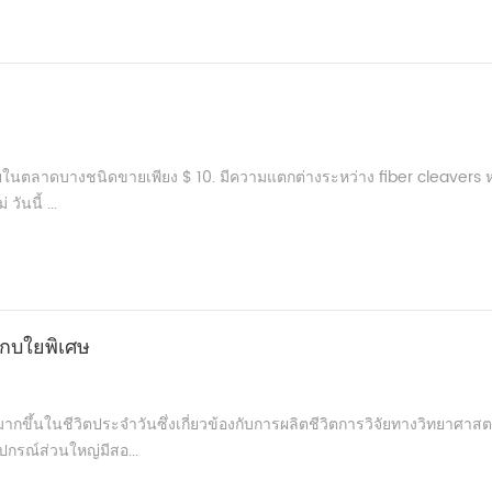
มายในตลาดบางชนิดขายเพียง $ 10. มีความแตกต่างระหว่าง fiber cleavers ห
วันนี้ ...
ะกบใยพิเศษ
ากขึ้นในชีวิตประจำวันซึ่งเกี่ยวข้องกับการผลิตชีวิตการวิจัยทางวิทยาศาสต
ปกรณ์ส่วนใหญ่มีสอ...