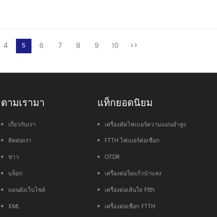
4
6
7
8
9
10
>>
5
ตามเรามา
แท็กยอดนิยม
เกี่ยวกับเรา
เครื่องตัดไฟเบอร์ความแม่นยำสูง
ติดต่อเรา
FTTH ไฟเบอร์ต่อเชือก
ข่าว
OTDR
บล็อก
เครื่องต่อใยแก้วนำแสง
แผนผังเว็บไซต์
เครื่องต่อเส้นใย Ftth
XML
เครื่องต่อเชือก FTTH