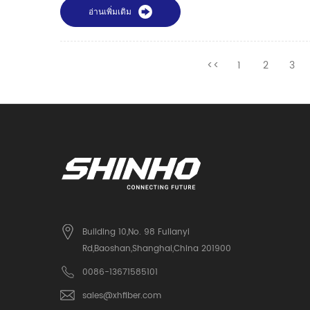
อ่านเพิ่มเติม
<<
1
2
3
Building 10,No. 98 Fulianyi
Rd,Baoshan,Shanghai,China 201900
0086-13671585101
sales@xhfiber.com