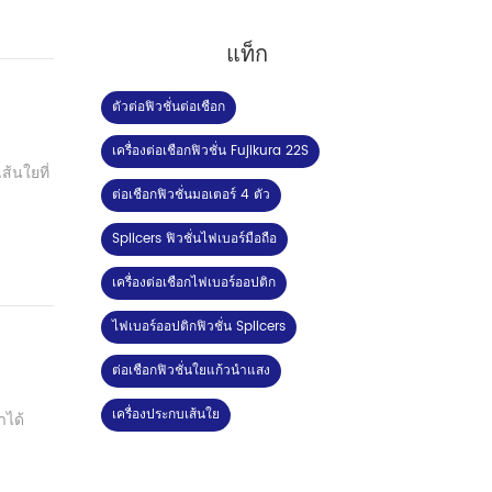
แท็ก
ตัวต่อฟิวชั่นต่อเชือก
เครื่องต่อเชือกฟิวชั่น Fujikura 22S
ส้นใยที่
ต่อเชือกฟิวชั่นมอเตอร์ 4 ตัว
Splicers ฟิวชั่นไฟเบอร์มือถือ
เครื่องต่อเชือกไฟเบอร์ออปติก
ไฟเบอร์ออปติกฟิวชั่น Splicers
ต่อเชือกฟิวชั่นใยแก้วนำแสง
เครื่องประกบเส้นใย
ำได้