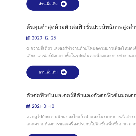
อ่านเพิ่มเติม
ต้นทุนต่ำสุดด้วยตัวต่อฟิวชั่นประสิทธิภาพสูงสำ
2020-12-25
a ความถี่เดียว เลเซอร์ทำงานด้วยโหมดตามยาวเพียงโหมดเดี
เสียง. เลเซอร์ดังกล่าวทั้งในรูปคลื่นต่อเนื่องและการทำงานแบบพ
อ่านเพิ่มเติม
ตัวต่อฟิวชั่นมอเตอร์สี่ตัวและตัวต่อฟิวชั่นมอเต
2021-01-10
ควบคู่ไปกับความนิยมของใยแก้วนำแสงในระบบการสื่อสารก
และความต้องการของเครื่องประกบใยฟิวชั่นเพิ่มขึ้นมาก มาก อย