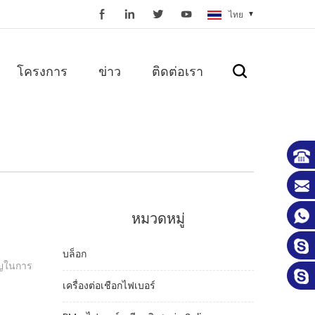
ไทย
โครงการ
ข่าว
ติดต่อเรา
หมวดหมู่
บล็อก
ัญในการ
เครื่องต่อเชือกไฟเบอร์