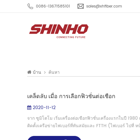
0086-13671585101
sales@xhfiber.com
ค้นหา
บ้าน
เคล็ดลับ เมื่อ การเลือกฟิวชั่นต่อเชือก
2020-11-12
จาก ซูมิโตโม เริ่มเครื่องต่อเชือกฟิวชั่นเครื่องแรกในปี
ติดตั้งเครือข่ายไฟเบอร์ที่ทันสมัยและ FTTH (ไฟเบอร์ ไปที่ หน้