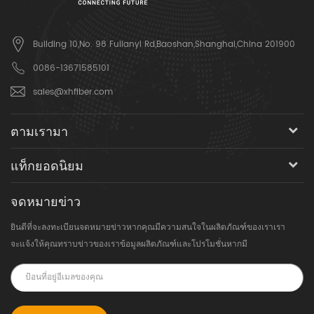
Building 10,No. 98 Fulianyi Rd,Baoshan,Shanghai,China 201900
0086-13671585101
sales@xhfiber.com
ตามเรามา
แท็กยอดนิยม
จดหมายข่าว
ยินดีที่จะลงทะเบียนจดหมายข่าวหากคุณมีความสนใจในผลิตภัณฑ์ของเราเรา
จะแจ้งให้คุณทราบข่าวของเราข้อมูลผลิตภัณฑ์และโปรโมชั่นหากมี