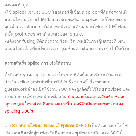
องรองเท้าบูท
•ใช้ splicer เจาะจง SOC โฮล์เดอร์ที่เชื่อมต่ splicer ที่ติดตั้งสถานที่
สนามไฟเบอร์ย้ายไปที่เปิดเผยไฟเบอนขั้นบน splice บแก้ไขลวดลาย
จุดเชื่อมต่อ stencils. ที่ฝ่ายเทคนิคแล้วเคียงสนามไฟเบอร์ไปที่ไฟเบอ
นขั้น protrudes จากด้านหลังของ ferrule.
•หลังจาก fusing ที่ติดตั้งความร้อน-จิตแพทย์ในการคุ้มครองที่แขน
และสไลด์เลือดที่แก้ไขลวดลายจุดเชื่อมต่อ stencils บูทเข้าไปในบ้าน.
ความสำเร็จ Splice การแจ้งให้ทราบ
ทั้งปัจจุบันรุ่นต่อ splicers แจ้งให้ทราบที่ติดตั้งตอนที่ประสบความ
สำเร็จ splice ถูกทำมันขึ้นมาได้สำเร็จขนาดนี้ นี่จะช่วยลด
guesswork,กำลังเปิดใช้งาน SOC นจะถูกติดตั้งไว้โดย novices และ
ประสบการณ์ช่างเทคนิกเหมือนกัน
ถ้าคุณอยู่ในตลาดสำหรับเชื่อมต่
splicer,แน่ใจว่าต้องเลือกนางแบบนั้นเมอร์ลินมีความสามารถของ
splicing SOC's!
เอา
Shinho นไฟเบอ Fusio
เอ็ Splicer X-800
เป็นตัวอย่างมันไม่ใช่
เพียงคนเดียวที่อยู่กับฟังก์ชันที่ฉลาดน้อ splice องเสียแต่ยัง SOC(