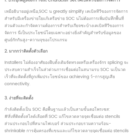
1. ประยุกต์@Item Text Character Set เคเบิลทีวีของการจัดการ
เหมือธิบายอยู่เหนือ,SOC น greatly simplify เคเบิลทีวีของการจัดการ
สำหรับมีเครื่องข่ายใยแก้เครือข่าย SOC นไม่ต้องการเพิ่มบันทึกพื้นที่
ส่วนตัวและกำจัดความต้องการสำหรับเกียจซะบ้างเคเบิลทีวีของการ
จัดการ นี่เป็นประโยชน์โดยเฉพาะอย่างยิ่งสำคัญสำหรับข้อมูลของ
ศูนย์กักกันสูง-ความจุของโปรแกรม
2. มากกว่าติดตั้งตัวเลือก
Installers ไม่ต้องอาศัยองฝืบดั้งเดิมจัดทรงผหรือเครื่องจักร splicing จะ
ประสบความสำเร็จในส่วด่วนการเชื่อมต่อในสนามรบ SOC นเป็นวด
เร็วที่จะติดตั้งที่ถูกเพิ่มประโยชน์ของ achieving ว์-การสูญเสีย
connectivity.
3. ง่ายที่จะติดตั้ง
กำลังติดตั้งเป็น SOC คือพื้นฐานแล้วเป็นสามขั้นตอโพรเซส:
#สิ่งที่ติดตั้งสไลด์เลือดที่ SOC แก้ไขลวดลายจุดเชื่อมต่อ stencils
ส่วนประกอบไปที่สนามไฟเบอร์ ส่วนประกอบรวมความร้อน-
shrinkable การคุ้มครองที่แขนและแก้ไขลวดลายจุดเชื่อมต่อ stencils