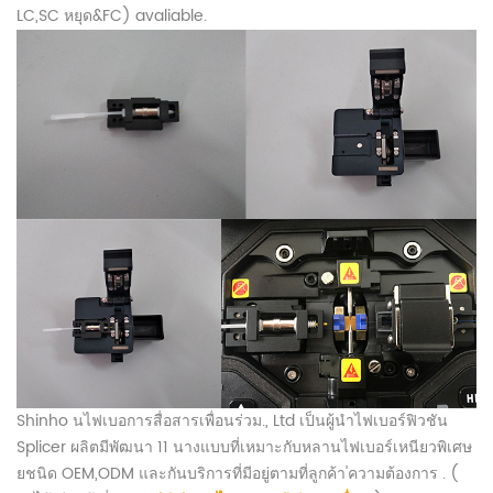
LC,SC หยุด&FC)
avaliable.
Shinho นไฟเบอการสื่อสารเพื่อนร่วม., Ltd เป็นผู้นำไฟเบอร์ฟิวชัน
Splicer ผลิตมีพัฒนา 11 นางแบบที่เหมาะกับหลานไฟเบอร์เหนียวพิเศษ
ยชนิด OEM,ODM และกันบริการที่มีอยู่ตามที่ลูกค้า'ความต้องการ
. (