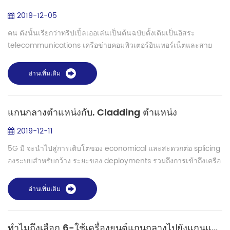
2019-12-05
คน ดังนั้นเรียกว่าทริปเปิ้ลเออเล่นเป็นต้นฉบับดั้งเดิมเป็นอิสระ
telecommunications เครือข่ายคอมพิวเตอร์อินเทอร์เน็ตและสาย
เคเบิลทีวีเครือข่ายจะ มีแนวโน้มที่จะแทรกซึมและ integrate ยกับคน
อื่น ผู้ใช้เพียงต...
อ่านเพิ่มเติม
แกนกลางตำแหน่งกับ. Cladding ตำแหน่ง
2019-12-11
5G มี จะนำไปสู่การเติบโตของ economical และสะดวกต่อ splicing
องระบบสำหรับกว้าง ระยะของ deployments รวมถึงการเข้าถึงเครือ
ข่าย,FTTH,เครือข่ายท้องถิ่น,เรือดำน้ำ การติดตั้งเป็นต้น ฟิวชัน
splicing คือโพรเซส...
อ่านเพิ่มเติม
ทำไมถึงเลือก 6-ใช้เครื่องยนต์แกนกลางไปยังแกนแล้ว name ตำแหน่งไฟเบอร์ฟิวชัน splicer?