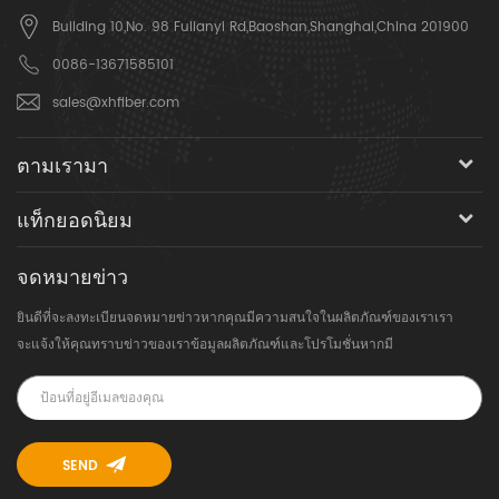
Building 10,No. 98 Fulianyi Rd,Baoshan,Shanghai,China 201900
0086-13671585101
sales@xhfiber.com
ตามเรามา
แท็กยอดนิยม
จดหมายข่าว
ยินดีที่จะลงทะเบียนจดหมายข่าวหากคุณมีความสนใจในผลิตภัณฑ์ของเราเรา
จะแจ้งให้คุณทราบข่าวของเราข้อมูลผลิตภัณฑ์และโปรโมชั่นหากมี