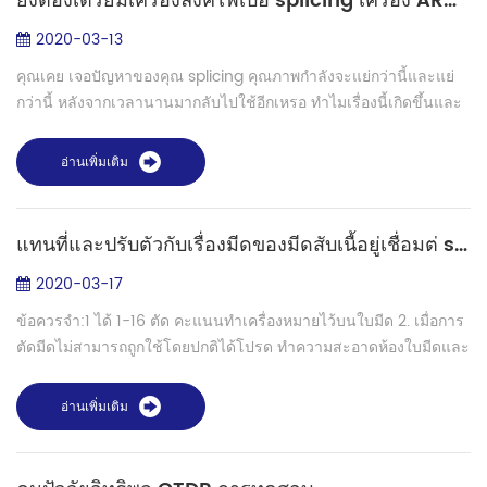
ยังต้องเตรียมเครื่องลิ้งค์ไฟเบอ splicing เครื่อง ARC ด้วยตนเอง?
2020-03-13
คุณเคย เจอปัญหาของคุณ splicing คุณภาพกำลังจะแย่กว่านี้และแย่
กว่านี้ หลังจากเวลานานมากลับไปใช้อีกเหรอ ทำไมเรื่องนี้เกิดขึ้นและ
จะทำยังไงแก้ไขมันได้หรือเปล่า? หนึ่งของ สำคัญอิทธิพลปัจจัยเป็น
ARC. ในท่านน...
อ่านเพิ่มเติม
แทนที่และปรับตัวกับเรื่องมีดของมีดสับเนื้อยู่เชื่อมต่ splicer คิท
2020-03-17
ข้อควรจำ:1 ได้ 1-16 ตัด คะแนนทำเครื่องหมายไว้บนใบมีด 2. เมื่อการ
ตัดมีดไม่สามารถถูกใช้โดยปกติได้โปรด ทำความสะอาดห้องใบมีดและ
fixture ในเวลา 3. ถ้ามันยังไม่สามารถถูกตัดโดยปกติมันหมายถึงว่า
การตัดประเด็น...
อ่านเพิ่มเติม