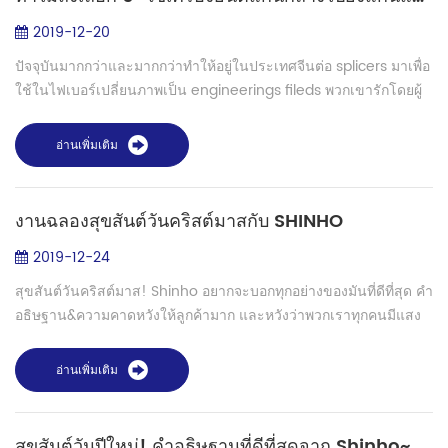
2019-12-20
ปัจจุบันมากกว่าและมากกว่าทำให้อยู่ในประเทศจีนต่อ splicers มาเพื่อ
ใช้ในไฟเบอร์เปลี่ยนภาพเป็น engineerings fileds พวกเขารักโดยผู้
ใช้กับด้านล่างคาของพวกมันก็แพงลิบลิ่แต่ยังการแสดงแล้ว แต่สำหรับ
backbone(...
อ่านเพิ่มเติม
งานฉลองสุขสันต์วันคริสต์มาสกับ SHINHO
2019-12-24
สุขสันต์วันคริสต์มาส! Shinho อยากจะบอกทุกอย่างของมันที่ดีที่สุด คำ
อธิษฐาน&ความคาดหวังให้ลูกค้ามาก และหวังว่าพวกเราทุกคนมีแสง
สว่าง อนาคต อะไรคืออนาคตเหรอ? ดิจิตอลและฉลาดการเรียนชีวิต
แล้ว ทำงานเป็นอ...
อ่านเพิ่มเติม
สุขสันต์วันปีใหม่! คำอธิษฐานที่ดีที่สุดจาก Shinho~