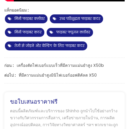
แท็กยอดนิยม :
मिनी फाइबर क्लीवर
उच्च परिशुद्धता फाइबर कटर
मिनी फाइबर कटर
फाइबर फ्यूजन क्लीवर
तेजी से जोड़ने और वेल्डिंग के लिए फाइबर कटर
เครื่องตัดไฟเบอร์แบบเร็วที่มีความแม่นยำสูง X50b
ก่อน :
ที่มีความแม่นยำสูงมินิไฟเบอร์ออฟติคัลต X50
ต่อไป :
ขอใบเสนอราคาฟรี
ตอนนี้ผลิตภัณฑ์และบริการของ Shinho ถูกนำไปใช้อย่างกว้าง
ขวางกับวิศวกรรมการสื่อสาร, เครือข่ายภายในบ้าน, การผลิต
อุปกรณ์ออปติคอล, การวิจัยทางวิทยาศาสตร์ ฯลฯ พวกเขาจะถูก