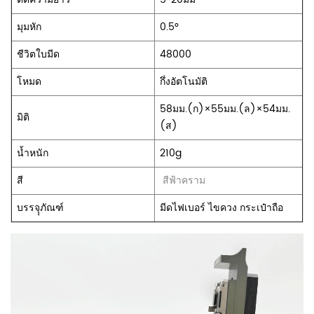
มุมหัก
0.5°
ชีวิตใบมีด
48000
โหมด
กึ่งอัตโนมัติ
58มม.(ก)×55มม.(ล)×54มม.
มิติ
(ส)
น้ำหนัก
210g
สี
สีฟ้าคราม
บรรจุุภัณฑ์
มีดไฟเบอร์ ไขควง กระเป๋าถือ