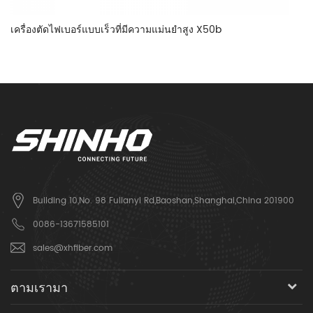
เครื่องตัดไฟเบอร์แบบเร็วที่มีความแม่นยำสูง X50b
SF
Building 10,No. 98 Fulianyi Rd,Baoshan,Shanghai,China 201900
0086-13671585101
sales@xhfiber.com
ตามเรามา