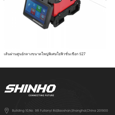
เส้นผ่านศูนย์กลางขนาดใหญ่พิเศษใยฟิวชั่นเชือก S27
Po
Building 10,No. 98 Fulianyi Rd,Baoshan,Shanghai,China 201900