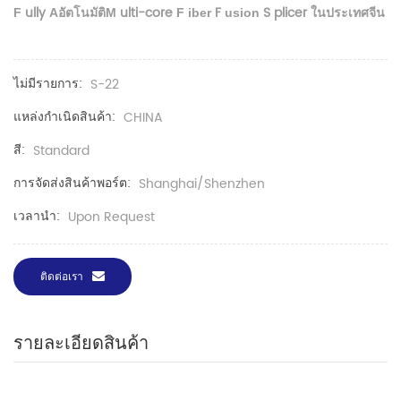
ully
อัตโนมัติ
ulti-core
F
S
plicer
ใน
ประเทศจีน
F
A
M
F
iber
usion
ไม่มีรายการ:
S-22
แหล่งกำเนิดสินค้า:
CHINA
สี:
Standard
การจัดส่งสินค้าพอร์ต:
Shanghai/Shenzhen
เวลานำ:
Upon Request
ติดต่อเรา
รายละเอียดสินค้า