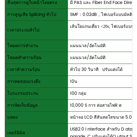
สิ้นสุดการดูใบหน้าโดยตรง
มี PAS และ Fiber End Face Direct
การสูญเสีย Splicing ทั่วไป
SMF：0.02dB，
ไฟเบอร์แบบมัลติคอ
เส้นใยแกนเดี่ยว <20s; ไฟเบอร์แบบมั
เวลาประกบทั่วไป
โหมดการทำงาน
แมนนวล/อัตโนมัติ
โหมดทำความร้อน
แมนนวล/อัตโนมัติ
เวลาทำความร้อน
ทั่วไป 30 วินาที
ปรับแต่งได้
การทดสอบแรงดึง
10น
โปรแกรมประกบ
100 กลุ่ม
การจัดเก็บข้อมูล
10,000
S การ
ต่อสาย
ไฟ
R
e
แสดง
หน้าจอ LCD สีสันสดใสขนาด 5.0 นิ้
USB2.0
I
nterface
สำหรับ D
ata
E
เทอร์มินัล
pgrade,
C
ปรับแต่งได้
O
utput
S
i