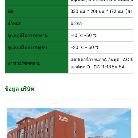
มิติ
330 มม. * 201 มม. * 172 มม. (ยาว * 
น้ำหนัก
6.2กก
อุณหภูมิในการทำงาน
-10
℃
~50 ℃
อุณหภูมิในการจัดเก็บ
-20
℃
~ 60 ℃
แดปเตอร์
ภายนอก
A อินพุต
: AC10
พาวเวอร์ซัพพลาย
เอาต์พุต O : DC
11-13.5V
5A
ข้อมูล บริษัท