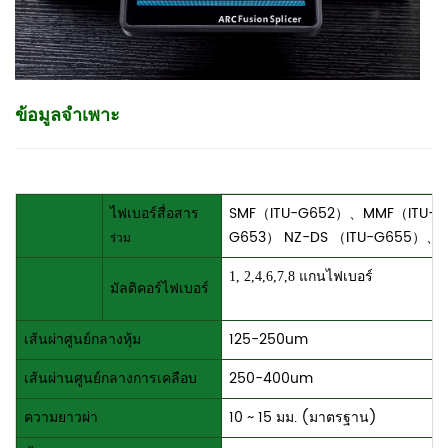
ข้อมูลจำเพาะ
ไฟเบอร์สื่อสาร
SMF（ITU-G652）、MMF（ITU-G
G653） NZ-DS （ITU-G655）、E
ร่วม
1,
2,4,6,7,8 แกนไฟเบอร์
มัลติคอร์ไฟเบอร์
เส้นผ่าศูนย์กลางหุ้ม
125-250um
เส้นผ่านศูนย์กลางการเคลือบ
250-400um
ความยาวผ่า
10 ~ 15 มม. (มาตรฐาน)