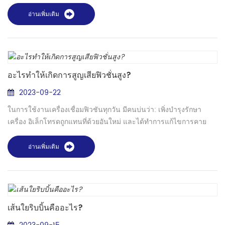
ง่ายที่จะสูญเสียข้อมูล โดยทั่วไปใช้ในการเชื่อมต่อระหว่างเทอร์มินัล
ออปติคัลและกล่องเทอร์มินัลซึ่งมีความสำคัญมาก แตกต่างจากสายแพ
อ่านเพิ่มเติม
ทช์ไฟเบอร์ออปติกระดับเครือข่าย ตอนนี้เรามาเรียนรู้ความแตกต่าง
เฉพาะระหว่างพวกเขากันดีกว่า 1. การสูญเสียที่แตกต่างกัน สายแพ
ทช์ไฟเบอร์ออปติกเกรดโทรคมนา...
อะไรทำให้เกิดการสูญเสียฟิวชั่นสูง?
2023-09-22
ในการใช้งานเครื่องเชื่อมฟิวชันทุกวัน มีคนบ่นว่า: เพิ่งบำรุงรักษา
เครื่อง อิเล็กโทรดถูกแทนที่ด้วยอันใหม่ และได้ทำการแก้ไขการคาย
ประจุแล้ว ทำไมการสูญเสียไฟเบอร์ฟิวชั่นถึงยังไม่ลดลง?
สถานการณ์นี้มักจะเกี่ยวข้องอย่างใกล้ชิดกับแนวทางปฏิบัติของผู้ใช้
อ่านเพิ่มเติม
เครื่องต่อเชือกฟิวชันเป็นเครื่องมือที่มีความแม่นยำในการต่อ
เส้นใยแก้วนำแสงโดยมีการสูญเสียน้อยที่สุดภายใต้สภาวะการทำงาน
ที่เหมาะสม แต่เฉพาะเมื่อมีพื้นผิวด้านป...
เส้นใยริบบิ้นคืออะไร?