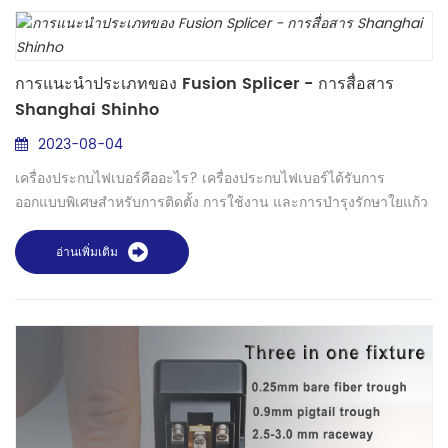
การแนะนำประเภทของ Fusion Splicer - การสื่อสาร
Shanghai Shinho
2023-08-04
เครื่องประกบไฟเบอร์คืออะไร? เครื่องประกบไฟเบอร์ได้รับการ
ออกแบบพิเศษสำหรับการติดตั้ง การใช้งาน และการบำรุงรักษาใยแก้ว
นำแสงในฐานะเครื่องมือสร้างใยแก้วนำแสงที่มีความแม่นยำ ทนทาน
และสะดวกสบาย เครื่องประกบไฟเบอร์ทำหน้าที่อะไร? เครื่องต่อสาย
อ่านเพิ่มเติม
ไฟเบอร์ใช้สำหรับการรวมหรือต่อสายไฟเบอร์ออปติกสองเส้นจาก
ต้นทางถึงปลายทางผ่านฟิวชั่น วัตถุประสงค์คือการหลอมเส้นใยเข้า
ด้วยกันในลักษณะที่ไม่มีแสงสะท้อนหรือหักเห และการทำ...