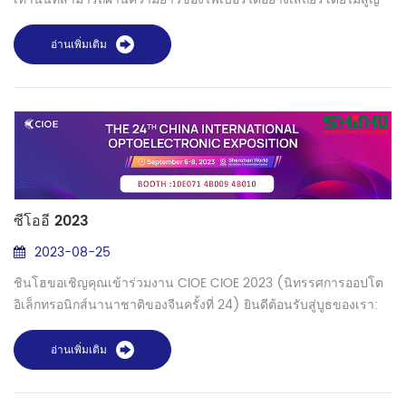
เสียมากนัก ไฟเบอร์ชนิดนี้เรียกว่าไฟเบอร์โหมดเดี่ยว (SMF) ข้อ
กำหนดพื้นฐานสำหรับไฟเบอร์โหมดเดี่ยวคือแกนจะต้องมีขนาดเล็ก
อ่านเพิ่มเติม
พอที่จะจำกัดการส่งสัญญาณไปยังโหมดเดียว โหมดลำดับต่ำสุดนี้
สามารถแพร่กระจายในไฟเบอร์ทั้งหมดที่มีแกนเล็กกว่า มัลติโหมด
ไฟเบอร์ (MMF) คือเส้นใยที่มีมากกว่าหนึ่งโหมดเรีย...
ซีโออี 2023
2023-08-25
ชินโฮขอเชิญคุณเข้าร่วมงาน CIOE CIOE 2023 (นิทรรศการออปโต
อิเล็กทรอนิกส์นานาชาติของจีนครั้งที่ 24) ยินดีต้อนรับสู่บูธของเรา:
10E071 4B009 4B010 สามารถดูสินค้าได้ที่ 2D078 วันที่: 6-8
กันยายน 2566 ที่อยู่: ศูนย์นิทรรศการและการประชุมโลกเซินเจิ้น...
อ่านเพิ่มเติม