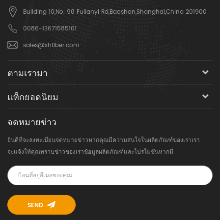
Building 10,No. 98 Fulianyi Rd,Baoshan,Shanghai,China 201900
0086-13671585101
sales@xhfiber.com
ตามเรามา
แท็กยอดนิยม
จดหมายข่าว
ยินดีที่จะลงทะเบียนจดหมายข่าวหากคุณมีความสนใจในผลิตภัณฑ์ของเราเรา
จะแจ้งให้คุณทราบข่าวของเราข้อมูลผลิตภัณฑ์และโปรโมชั่นหากมี