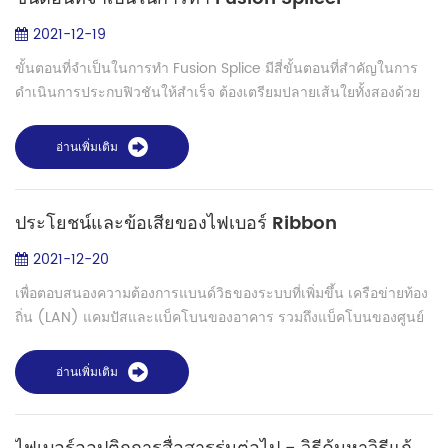
2021-12-19
ขั้นตอนที่จำเป็นในการทำ Fusion Splice มีสี่ขั้นตอนที่สำคัญในการ
ดำเนินการประกบฟิวชันให้สำเร็จ ต้องเตรียมปลายเส้นใยทั้งสองด้วย
ความระมัดระวังและตามลำดับต่อไปนี้ ความล้มเหลวในหนึ่งในสี่ขั้น
ตอนที่สำคัญนี้ห...
อ่านเพิ่มเติม
ประโยชน์และข้อเสียของไฟเบอร์ Ribbon
2021-12-20
เพื่อตอบสนองความต้องการแบนด์วิธของระบบที่เพิ่มขึ้น เครือข่ายท้อง
ถิ่น (LAN) แคมปัสและแบ็คโบนของอาคาร รวมถึงแบ็คโบนของศูนย์
ข้อมูล กำลังโยกย้ายไปยังจำนวนไฟเบอร์เคเบิลที่สูงขึ้น สายเคเบิล
ไฟเบอร์ออปติกแบบร...
อ่านเพิ่มเติม