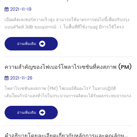
2021-11-19
เมื่อผลิตเลเซอร์ความเร็วสูง สามารถใช้มาตรการต่อไปนี้เพื่อปรับปรุง
แบนด์วิดท์ 3dB ของอุปกรณ์: 1. ในพื้นที่ที่ใช้งานอยู่ มีการใช้โครง
สร้างหลุมควอนตัมแบบหลายควอนตัม (ชดเชย) วัสดุดักจับด้วย
เลเซอร์ของ...
อ่านเพิ่มเติม
ความสำคัญของไฟเบอร์โพลาไรเซชันที่คงสภาพ (PM)
2021-11-26
โพลาไรเซชันคงสภาพ (PM) ไฟเบอร์คืออะไร? ในทางปฏิบัติ
เส้นใยแก้วนำแสงทั่วไปในกระบวนการผลิตจะได้รับผลกระทบจากแรง
ภายนอกและเหตุผลอื่นๆ เพื่อให้ความหนาของเส้นใยไม่สม่ำเสมอหรือ
โค้งงอ จึงทำให้เกิดปรากฏการณ์ไบ...
อ่านเพิ่มเติม
คำอธิบายโดยละเอียดเกี่ยวกับหลักการและคุณลักษณะของไฟเบอร์เลเซอร์(II)