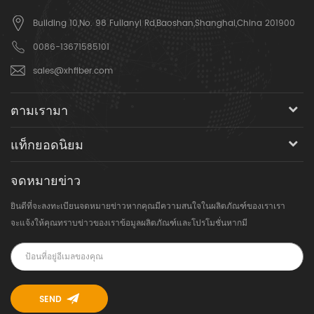
Building 10,No. 98 Fulianyi Rd,Baoshan,Shanghai,China 201900
0086-13671585101
sales@xhfiber.com
ตามเรามา
แท็กยอดนิยม
จดหมายข่าว
ยินดีที่จะลงทะเบียนจดหมายข่าวหากคุณมีความสนใจในผลิตภัณฑ์ของเราเรา
จะแจ้งให้คุณทราบข่าวของเราข้อมูลผลิตภัณฑ์และโปรโมชั่นหากมี