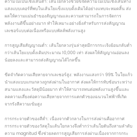
ความไม่เป็นเชิงเส้นต่ำ: เส้นใยกลวงช่วยขจัดความไม่เป็นเชิงเส้นทาง
แสงแบบเคอร์ที่พบในเส้นใยแข็งแบบดั้งเดิมได้อย่างแทบจะหมดสิ้น ส่ง
ผลให้ความแม่นยำของสัญญาณและความสามารถในการจัดการ
พลังงานดีขึ้นอย่างมาก ทำให้เหมาะอย่างยิ่งสำหรับการส่งสัญญาณ
เลเซอร์แบบต่อเนื่องหรือแบบพัลส์พลังงานสูง
การสูญเสียสัญญาณต่ำ: เส้นใยกลวงรุ่นล่าสุดมีการกระเจิงย้อนกลับต่ำ
กว่าเส้นใยแบบดั้งเดิมประมาณ 10,000 เท่า ส่งผลให้สัญญาณอ่อนลง
น้อยลงและสามารถส่งสัญญาณได้ไกลขึ้น
ขีดจำกัดความเสียหายจากเลเซอร์สูง: พลังงานแสงกว่า 99% ในใยแก้ว
นำแสงแบบแกนกลวงถูกส่งผ่านในอากาศ ส่งผลให้การทับซ้อนระหว่าง
สนามแสงและวัสดุมีน้อยมาก ทำให้สามารถทนต่อพลังงานสูงขึ้นและ
ลดความเสี่ยงต่อความเสียหายจากการแตกตัวของฉนวนไฟฟ้าที่เกิด
จากรังสีความเข้มสูง
การกระจายตัวของสีต่ำ: เนื่องจากตัวกลางในการส่งผ่านคืออากาศ
การกระจายตัวของวัสดุในเส้นใยกลวงจึงต่ำกว่าเส้นใยตันถึงสามลำดับ
ความ magnitud ซึ่งช่วยลดการสูญเสียการส่งผ่านเนื่องจากการกระ