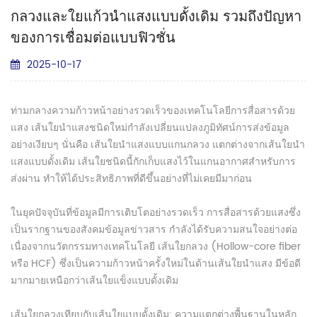
กลวงและใยแก้วนำแสงแบบดั้งเดิม รวมถึงปัญหา
ของการเชื่อมต่อแบบฟิวชั่น
2025-10-17
ท่ามกลางความก้าวหน้าอย่างรวดเร็วของเทคโนโลยีการสื่อสารด้วย
แสง เส้นใยนำแสงชนิดใหม่กำลังเปลี่ยนแปลงภูมิทัศน์การส่งข้อมูล
อย่างเงียบๆ นั่นคือ เส้นใยนำแสงแบบแกนกลวง แตกต่างจากเส้นใยนำ
แสงแบบดั้งเดิม เส้นใยชนิดนี้กักเก็บแสงไว้ในแกนอากาศสำหรับการ
ส่งผ่าน ทำให้ได้ประสิทธิภาพที่ดีขึ้นอย่างที่ไม่เคยมีมาก่อน
ในยุคปัจจุบันที่ข้อมูลมีการเติบโตอย่างรวดเร็ว การสื่อสารด้วยแสงซึ่ง
เป็นรากฐานของสังคมข้อมูลข่าวสาร กำลังได้รับความสนใจอย่างต่อ
เนื่องจากนวัตกรรมทางเทคโนโลยี เส้นใยกลวง (Hollow-core fiber
หรือ HCF) ซึ่งเป็นความก้าวหน้าครั้งใหม่ในด้านเส้นใยนำแสง มีข้อดี
มากมายเหนือกว่าเส้นใยแข็งแบบดั้งเดิม
เส้นใยกลวงเทียบกับเส้นใยแบบดั้งเดิม: ความแตกต่างพื้นฐานในหลัก