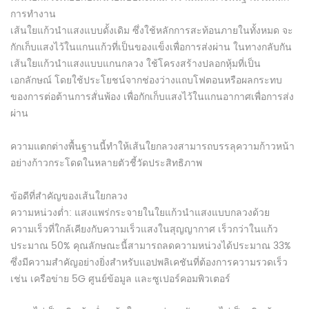
การทำงาน
เส้นใยแก้วนำแสงแบบดั้งเดิม ซึ่งใช้หลักการสะท้อนภายในทั้งหมด จะ
กักเก็บแสงไว้ในแกนแก้วที่เป็นของแข็งเพื่อการส่งผ่าน ในทางกลับกัน
เส้นใยแก้วนำแสงแบบแกนกลวง ใช้โครงสร้างปลอกหุ้มที่เป็น
เอกลักษณ์ โดยใช้ประโยชน์จากช่องว่างแถบโฟตอนหรือผลกระทบ
ของการต่อต้านการสั่นพ้อง เพื่อกักเก็บแสงไว้ในแกนอากาศเพื่อการส่ง
ผ่าน
ความแตกต่างพื้นฐานนี้ทำให้เส้นใยกลวงสามารถบรรลุความก้าวหน้า
อย่างก้าวกระโดดในหลายตัวชี้วัดประสิทธิภาพ
ข้อดีที่สำคัญของเส้นใยกลวง
ความหน่วงต่ำ: แสงแพร่กระจายในใยแก้วนำแสงแบบกลวงด้วย
ความเร็วที่ใกล้เคียงกับความเร็วแสงในสุญญากาศ เร็วกว่าในแก้ว
ประมาณ 50% คุณลักษณะนี้สามารถลดความหน่วงได้ประมาณ 33%
ซึ่งมีความสำคัญอย่างยิ่งสำหรับแอปพลิเคชันที่ต้องการความรวดเร็ว
เช่น เครือข่าย 5G ศูนย์ข้อมูล และซูเปอร์คอมพิวเตอร์