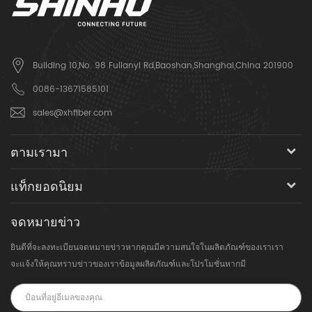
Building 10,No. 98 Fulianyi Rd,Baoshan,Shanghai,China 201900
0086-13671585101
sales@xhfiber.com
ตามเรามา
แท็กยอดนิยม
จดหมายข่าว
ยินดีที่จะลงทะเบียนจดหมายข่าวหากคุณมีความสนใจในผลิตภัณฑ์ของเราเรา
จะแจ้งให้คุณทราบข่าวของเราข้อมูลผลิตภัณฑ์และโปรโมชั่นหากมี