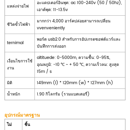
อะแดปเตอร์อินพุต: ac 100-240v (50 / 50hz),
แหล่งจ่ายไฟ
เอาต์พุต: 11-13.5v
มากกว่า 4,000 อาร์คปล่อยสามารถเปลี่ยน
ชีวิตขั้วไฟฟ้า
vvenveniently
พอร์ต usb2.0 สำหรับการอัปเกรดซอฟต์แวร์และ
ternimal
บันทึกการส่งออก
altituede: 0-5000m, ความชื้น: 0-95%,
เงื่อนไขการใช้
อุณหภูมิ: -10 ℃ ~ + 50 ℃, ความเร็วลม: สูงสุด
งาน
15m / s
มิติ
149mm (l) * 120mm (w) * 127mm (h)
น้ำหนัก
1.90 กิโลกรัม (รวมแบตเตอรี่)
อุปกรณ์มาตรฐาน
ไม่
ชิ้น