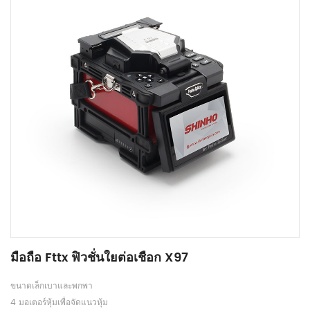
มือถือ Fttx ฟิวชั่นใยต่อเชือก X97
ขนาดเล็กเบาและพกพา
4 มอเตอร์หุ้มเพื่อจัดแนวหุ้ม