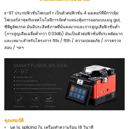
x-97 ประกบฟิวชั่นไฟเบอร์
r เป็นตัวต่อฟิวชั่น 4 มอเตอร์ที่มีการหุ้ม
ไฟเบอร์ล่าสุดกับเทคโนโลยีการจัดตำแหน่งหุ้มการออกแบบเมนู gui,
ซีพียูอัพเกรด มันมีประสิทธิภาพที่มั่นคงมากและการสูญเสียฟิวชั่นต่ำ
(การสูญเสียเฉลี่ยต่ำกว่า 0.03db) มันเป็นตัวต่อฟิวชั่นที่ประหยัดมาก
และเหมาะสำหรับโครงการ fttx / ftth / ความปลอดภัย / การตรวจ
สอบ / ฯลฯ
คุณสมบัติ
บูต 1s, splicing 7s, เครื่องทำความร้อน 18 วินาที