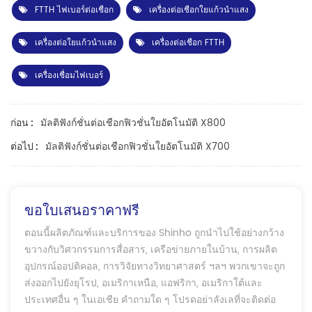
FTTH ไฟเบอร์ต่อเชือก
เครื่องต่อเชือกใยแก้วนำแสง
เครื่องต่อใยแก้วนำแสง
เครื่องต่อเชือก FTTH
เครื่องเชื่อมไฟเบอร์
มัลติฟังก์ชั่นต่อเชือกฟิวชั่นใยอัตโนมัติ X800
ก่อน :
มัลติฟังก์ชั่นต่อเชือกฟิวชั่นใยอัตโนมัติ X700
ต่อไป :
ขอใบเสนอราคาฟรี
ตอนนี้ผลิตภัณฑ์และบริการของ Shinho ถูกนำไปใช้อย่างกว้าง
ขวางกับวิศวกรรมการสื่อสาร, เครือข่ายภายในบ้าน, การผลิต
อุปกรณ์ออปติคอล, การวิจัยทางวิทยาศาสตร์ ฯลฯ พวกเขาจะถูก
ส่งออกไปยังยุโรป, อเมริกาเหนือ, แอฟริกา, อเมริกาใต้และ
ประเทศอื่น ๆ ในเอเชีย คำถามใด ๆ โปรดอย่าลังเลที่จะติดต่อ