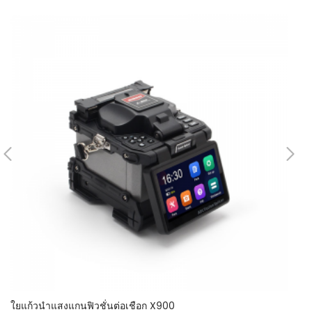
ใยแก้วนำแสงแกนฟิวชั่นต่อเชือก X900
ฟั