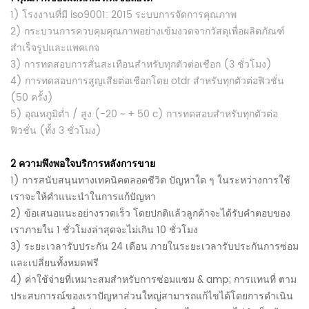
1) โรงงานที่มี iso9001: 2015 ระบบการจัดการคุณภาพ
2) กระบวนการควบคุมคุณภาพอย่างเข้มงวดจากวัสดุเพื่อผลิตภัณฑ์
สำเร็จรูปและแพคเกจ
3) การทดสอบการสั่นสะเทือนสำหรับทุกตัวต่อเชือก (3 ชั่วโมง)
4) การทดสอบการสูญเสียต่อเชือกโดย otdr สำหรับทุกตัวต่อฟิวชั่น
(50 ครั้ง)
5) อุณหภูมิต่ำ / สูง (-20 ~ + 50 c) การทดสอบสำหรับทุกตัวต่อ
ฟิวชั่น (ทั้ง 3 ชั่วโมง)
2
ความพึงพอใจบริการหลังการขาย
1)
การสนับสนุนทางเทคนิคตลอดชีวิต
ปัญหาใด ๆ ในระหว่างการใช้
เราจะให้คำแนะนำในการแก้ปัญหา
2) ข้อเสนอแนะอย่างรวดเร็ว โดยปกติแล้วลูกค้าจะได้รับคำตอบของ
เราภายใน 1 ชั่วโมงล่าสุดจะไม่เกิน 10 ชั่วโมง
3) ระยะเวลารับประกัน 24 เดือน ภายในระยะเวลารับประกันการซ่อม
และเปลี่ยนทั้งหมดฟรี
4) ค่าใช้จ่ายที่เหมาะสมสำหรับการซ่อมแซม & amp; การแทนที่
ตาม
ประสบการณ์ของเราปัญหาส่วนใหญ่สามารถแก้ไขได้โดยการดำเนิน