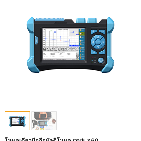
โหมดเดียวมือถือมัลติโหมด Otdr X60