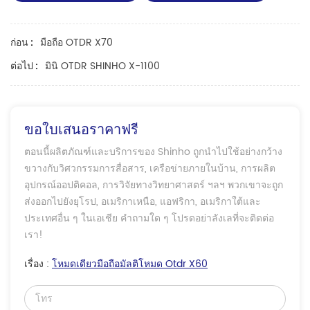
มือถือ OTDR X70
ก่อน :
มินิ OTDR SHINHO X-1100
ต่อไป :
ขอใบเสนอราคาฟรี
ตอนนี้ผลิตภัณฑ์และบริการของ Shinho ถูกนำไปใช้อย่างกว้าง
ขวางกับวิศวกรรมการสื่อสาร, เครือข่ายภายในบ้าน, การผลิต
อุปกรณ์ออปติคอล, การวิจัยทางวิทยาศาสตร์ ฯลฯ พวกเขาจะถูก
ส่งออกไปยังยุโรป, อเมริกาเหนือ, แอฟริกา, อเมริกาใต้และ
ประเทศอื่น ๆ ในเอเชีย คำถามใด ๆ โปรดอย่าลังเลที่จะติดต่อ
เรา!
เรื่อง :
โหมดเดียวมือถือมัลติโหมด Otdr X60