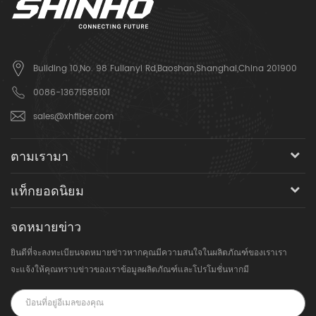
Building 10,No. 98 Fulianyi Rd,Baoshan,Shanghai,China 201900
0086-13671585101
sales@xhfiber.com
ตามเรามา
แท็กยอดนิยม
จดหมายข่าว
ยินดีที่จะลงทะเบียนจดหมายข่าวหากคุณมีความสนใจในผลิตภัณฑ์ของเราเรา
จะแจ้งให้คุณทราบข่าวของเราข้อมูลผลิตภัณฑ์และโปรโมชั่นหากมี