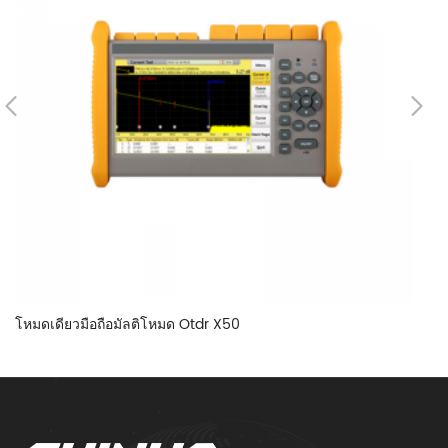
โหมดเดียวมือถือมัลติโหมด Otdr X50
สา