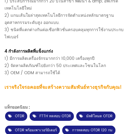
1)
ประสบการณ์มากกว่า 20 ปีในสาขา พัฒนา & amp; อัพเกรด
เทคโนโลยีใหม่
2) แกนเส้นใยล่าสุดเทคโนโลยีการจัดตำแหน่งหลักมาตรฐาน
อุตสาหกรรมระดับสูง
ออกแบบ.
3) ชนิดที่แตกต่างกันต่อเชือกฟิวชั่นครอบคลุมทุกการใช้งานประกบ
ไฟเบอร์
4
กำลังการผลิตที่แข็งแกร่ง
1) มีการผลิตเครื่องจักรมากกว่า 10,000 เครื่องทุกปี
2) จัดหาผลิตภัณฑ์ไปยังกว่า 50 ประเทศและโซนในโลก
3) OEM / ODM สามารถใช้ได้
เราจริงใจรอคอยที่จะสร้างความสัมพันธ์ทางธุรกิจกับคุณ!
แท็กยอดนิยม :
OTDR
FTTH ทดสอบ OTDR
มัลติโหมด OTDR
OTDR พร้อมเพาเวอร์มิเตอร์
การทดสอบ OTDR 120 กม