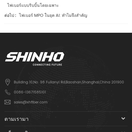
ไฟเบอร์แบบริบบิ้นโดยเฉพาะ
ไฟเบอร์ MPO ในยุค AI: ทำไมจึงสำคัญ
ต่อไป :
Building 10,No. 98 Fulianyi Rd,Baoshan,Shanghai,China 201900
0086-13671585101
sales@xhfiber.com
ตามเรามา