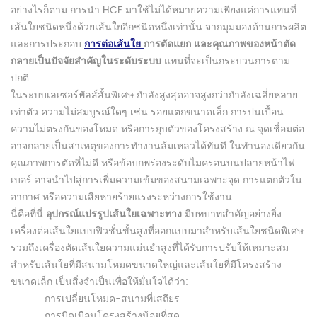
อย่างไรก็ตาม การนำ HCF มาใช้ไม่ได้หมายความเพียงแค่การแทนที่
เส้นใยชนิดหนึ่งด้วยเส้นใยอีกชนิดหนึ่งเท่านั้น จากมุมมองด้านการผลิต
และการประกอบ
การต่อเส้นใย
การตัดแยก และคุณภาพของหน้าตัด
กลายเป็นปัจจัยสำคัญในระดับระบบ
แทนที่จะเป็นกระบวนการตาม
ปกติ
ในระบบเลเซอร์พัลส์สั้นพิเศษ กำลังสูงสุดอาจสูงกว่ากำลังเฉลี่ยหลาย
เท่าตัว ความไม่สมบูรณ์ใดๆ เช่น รอยแตกขนาดเล็ก การปนเปื้อน
ความไม่ตรงกันของโหมด หรือการยุบตัวของโครงสร้าง ณ จุดเชื่อมต่อ
อาจกลายเป็นสาเหตุของการทำงานล้มเหลวได้ทันที ในทำนองเดียวกัน
คุณภาพการตัดที่ไม่ดี หรือข้อบกพร่องระดับไมครอนบนปลายหน้าไฟ
เบอร์ อาจนำไปสู่การเพิ่มความเข้มของสนามเฉพาะจุด การแตกตัวใน
อากาศ หรือความเสียหายร้ายแรงระหว่างการใช้งาน
นี่คือที่นี่
อุปกรณ์แปรรูปเส้นใยเฉพาะทาง
มีบทบาทสำคัญอย่างยิ่ง
เครื่องต่อเส้นใยแบบฟิวชั่นขั้นสูงที่ออกแบบมาสำหรับเส้นใยชนิดพิเศษ
รวมถึงเครื่องตัดเส้นใยความแม่นยำสูงที่ได้รับการปรับให้เหมาะสม
สำหรับเส้นใยที่มีสนามโหมดขนาดใหญ่และเส้นใยที่มีโครงสร้าง
ขนาดเล็ก เป็นสิ่งจำเป็นเพื่อให้มั่นใจได้ว่า:
การเปลี่ยนโหมด-สนามที่เสถียร
การบิดเบือนโครงสร้างน้อยที่สุด