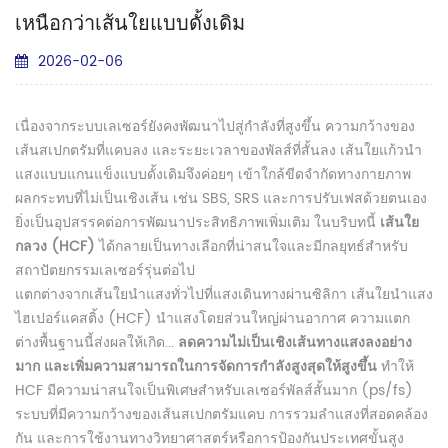
เหนือกว่าเส้นใยแบบดั้งเดิม
2026-02-06
เนื่องจากระบบเลเซอร์ยังคงพัฒนาไปสู่กำลังที่สูงขึ้น ความกว้างของ
เส้นสเปกตรัมที่แคบลง และระยะเวลาของพัลส์ที่สั้นลง เส้นใยแก้วนำ
แสงแบบแกนแข็งแบบดั้งเดิมจึงค่อยๆ เข้าใกล้ขีดจำกัดทางกายภาพ
ผลกระทบที่ไม่เป็นเชิงเส้น เช่น SBS, SRS และการปรับเฟสด้วยตนเอง
ยิ่งเป็นอุปสรรคต่อการพัฒนาประสิทธิภาพเพิ่มเติม ในบริบทนี้
เส้นใย
กลวง (HCF)
ได้กลายเป็นทางเลือกที่น่าสนใจและมีกลยุทธ์สำหรับ
สถาปัตยกรรมเลเซอร์รุ่นต่อไป
แตกต่างจากเส้นใยนำแสงทั่วไปที่แสงเดินทางผ่านซิลิกา เส้นใยนำแสง
ไฮเปอร์แคสติ้ง (HCF) นำแสงโดยส่วนใหญ่ผ่านอากาศ ความแตก
ต่างพื้นฐานนี้ส่งผลให้เกิด...
ลดความไม่เป็นเชิงเส้นทางแสงลงอย่าง
มาก และเพิ่มความสามารถในการจัดการกำลังสูงสุดให้สูงขึ้น
ทำให้
HCF มีความน่าสนใจเป็นพิเศษสำหรับเลเซอร์พัลส์สั้นมาก (ps/fs)
ระบบที่มีความกว้างของเส้นสเปกตรัมแคบ การรวมลำแสงที่สอดคล้อง
กัน และการใช้งานทางวิทยาศาสตร์หรือการป้องกันประเทศขั้นสูง