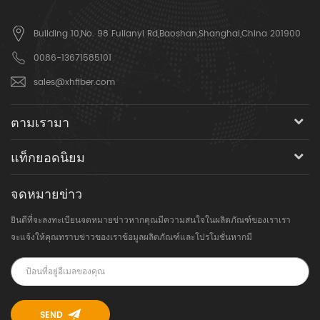
Building 10,No. 98 Fulianyi Rd,Baoshan,Shanghai,China 201900
0086-13671585101
sales@xhfiber.com
ตามเรามา
แท็กยอดนิยม
จดหมายข่าว
ยินดีที่จะลงทะเบียนจดหมายข่าวหากคุณมีความสนใจในผลิตภัณฑ์ของเราเรา
จะแจ้งให้คุณทราบข่าวของเราข้อมูลผลิตภัณฑ์และโปรโมชั่นหากมี