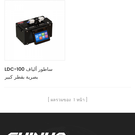
LDC-100 ساطور ألياف
بصرية بقطر كبير
ผลรวมของ
1
หน้า