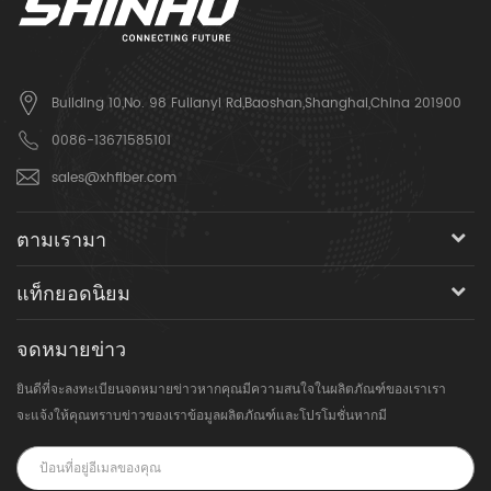
Building 10,No. 98 Fulianyi Rd,Baoshan,Shanghai,China 201900
0086-13671585101
sales@xhfiber.com
ตามเรามา
แท็กยอดนิยม
จดหมายข่าว
ยินดีที่จะลงทะเบียนจดหมายข่าวหากคุณมีความสนใจในผลิตภัณฑ์ของเราเรา
จะแจ้งให้คุณทราบข่าวของเราข้อมูลผลิตภัณฑ์และโปรโมชั่นหากมี