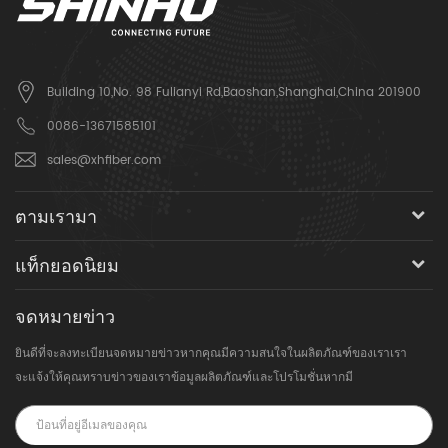
Building 10,No. 98 Fulianyi Rd,Baoshan,Shanghai,China 201900
0086-13671585101
sales@xhfiber.com
ตามเรามา
แท็กยอดนิยม
จดหมายข่าว
ยินดีที่จะลงทะเบียนจดหมายข่าวหากคุณมีความสนใจในผลิตภัณฑ์ของเราเรา
จะแจ้งให้คุณทราบข่าวของเราข้อมูลผลิตภัณฑ์และโปรโมชั่นหากมี