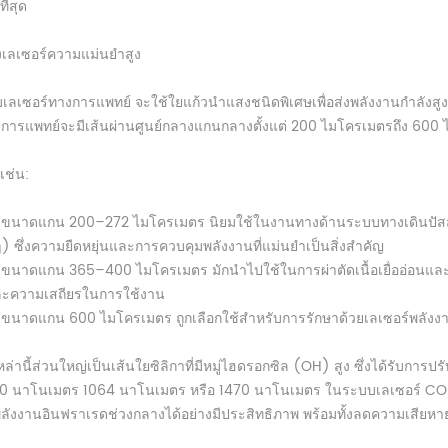
ี่สุด
งเลเซอร์ความแม่นยำสูง
ลเซอร์ทางการแพทย์ จะใช้ใยแก้วนำแสงชนิดพิเศษเพื่อส่งพลังงานกำลังสูง
ารแพทย์จะมีเส้นผ่านศูนย์กลางแกนกลางตั้งแต่ 200 ไมโครเมตรถึง 600 ไม
เช่น:
ใยขนาดแกน 200–272 ไมโครเมตร นิยมใช้ในงานทางด้านระบบทางเดินปัสส
กๆ) ซึ่งความยืดหยุ่นและการควบคุมพลังงานที่แม่นยำเป็นสิ่งสำคัญ
ใยขนาดแกน 365–400 ไมโครเมตร มักนำไปใช้ในการผ่าตัดเนื้อเยื่ออ่อนแล
ละความเสถียรในการใช้งาน
ใยขนาดแกน 600 ไมโครเมตร ถูกเลือกใช้สำหรับการรักษาด้วยเลเซอร์พลังง
หล่านี้ส่วนใหญ่เป็นเส้นใยซิลิกาที่มีหมู่ไฮดรอกซิล (OH) สูง ซึ่งได้รับ
80 นาโนเมตร 1064 นาโนเมตร หรือ 1470 นาโนเมตร ในระบบเลเซอร์ CO
พลังงานอินฟราเรดช่วงกลางได้อย่างมีประสิทธิภาพ พร้อมทั้งลดความเสียหาย