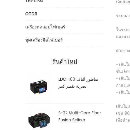
ไฟเบอร์ต
เจ็บน้อยท
OTDR
ระบบส่
เครื่องทดสอบไฟเบอร์
ในระบบเ
แสงทางก
ชุดเครื่องมือไฟเบอร์
ตัวอย่าง
สินค้าใหม่
• เส้น
ชิ้นเล็
• เส้น
LDC-100 ساطور ألياف
กำลังแ
بصرية بقطر كبير
• เส้น
เส้นใยเ
S-22 Multi-Core Fiber
เช่น 9
Fusion Splicer
เพื่อนำ