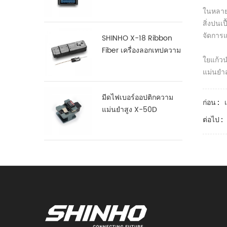
แข็งแกร่ง S16
ในหลาย
สิ่งปนเ
จัดการแล
SHINHO X-18 Ribbon
Fiber เครื่องลอกเทปความ
ใยแก้วน
ร้อน
แม่นยำส
มีดไฟเบอร์ออปติกความ
ก่อน :
แม่นยำสูง X-50D
ต่อไป :