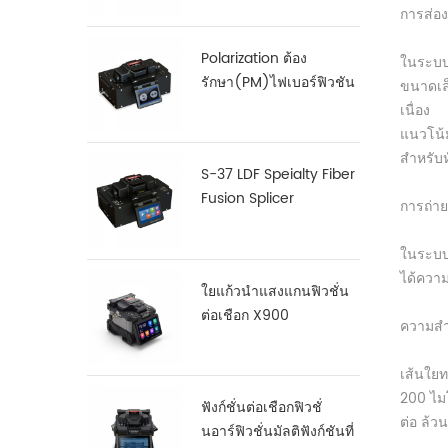
การส่อ
Polarization ต้อง
ในระบบส
รักษา(PM)ไฟเบอร์ฟิวชัน
ขนาดเล็
Splicer S-12
เนื่อง
แนวโน้ม
สำหรับห
S-37 LDF Speialty Fiber
Fusion Splicer
การถ่า
ในระบบ 
ได้ความ
ใยแก้วนำแสงแกนฟิวชั่น
ต่อเชือก X900
ความสำ
เส้นใยท
200 ไม
ฟังก์ชั่นต่อเชือกฟิวชั่
ต่อ ล้
นอาร์ฟิวชั่นมัลติฟังก์ชันที่