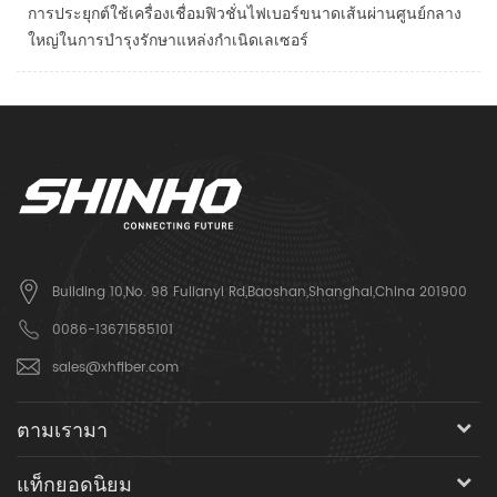
การประยุกต์ใช้เครื่องเชื่อมฟิวชั่นไฟเบอร์ขนาดเส้นผ่านศูนย์กลาง
ใหญ่ในการบำรุงรักษาแหล่งกำเนิดเลเซอร์
Building 10,No. 98 Fulianyi Rd,Baoshan,Shanghai,China 201900
0086-13671585101
sales@xhfiber.com
ตามเรามา
แท็กยอดนิยม