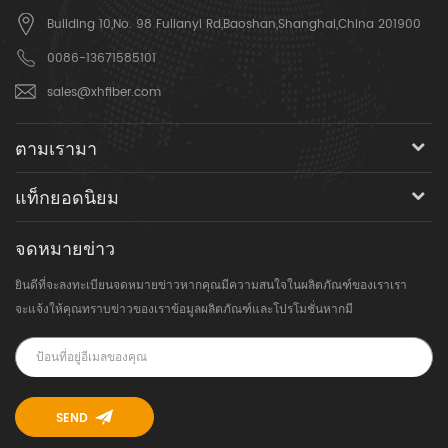
Building 10,No. 98 Fulianyi Rd,Baoshan,Shanghai,China 201900
0086-13671585101
sales@xhfiber.com
ตามเรามา
แท็กยอดนิยม
จดหมายข่าว
ยินดีที่จะลงทะเบียนจดหมายข่าวหากคุณมีความสนใจในผลิตภัณฑ์ของเราเรา
จะแจ้งให้คุณทราบข่าวของเราข้อมูลผลิตภัณฑ์และโปรโมชั่นหากมี