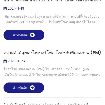
แบนด์วิธของเลเซอร์ปรับปรุงในการสื่อสารด้วยไฟเบอร์
2021-11-19
เมื่อผลิตเลเซอร์ความเร็วสูง สามารถใช้มาตรการต่อไปนี้เพื่อปรับปรุง
แบนด์วิดท์ 3dB ของอุปกรณ์: 1. ในพื้นที่ที่ใช้งานอยู่ มีการใช้โครง
สร้างหลุมควอนตัมแบบหลายควอนตัม (ชดเชย) วัสดุดักจับด้วย
เลเซอร์ของ...
อ่านเพิ่มเติม
ความสำคัญของไฟเบอร์โพลาไรเซชันที่คงสภาพ (PM)
2021-11-26
โพลาไรเซชันคงสภาพ (PM) ไฟเบอร์คืออะไร? ในทางปฏิบัติ
เส้นใยแก้วนำแสงทั่วไปในกระบวนการผลิตจะได้รับผลกระทบจากแรง
ภายนอกและเหตุผลอื่นๆ เพื่อให้ความหนาของเส้นใยไม่สม่ำเสมอหรือ
โค้งงอ จึงทำให้เกิดปรากฏการณ์ไบ...
อ่านเพิ่มเติม