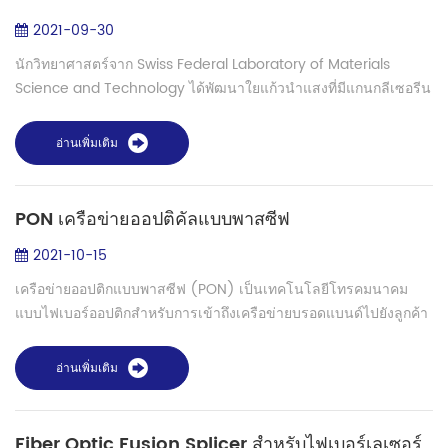
2021-09-30
นักวิทยาศาสตร์จาก Swiss Federal Laboratory of Materials
Science and Technology ได้พัฒนาใยแก้วนำแสงที่มีแกนกลีเซอรีน
เหลวที่แข็งแรงกว่าและสามารถส่งข้อมูลได้อย่างน่าเชื่อถือพอๆ กับเส้น
ไฟเบอร์ทั่วไป เส้นใ...
อ่านเพิ่มเติม
PON เครือข่ายออปติคัลแบบพาสซีฟ
2021-10-15
เครือข่ายออปติกแบบพาสซีฟ (PON) เป็นเทคโนโลยีโทรคมนาคม
แบบไฟเบอร์ออปติกสำหรับการเข้าถึงเครือข่ายบรอดแบนด์ไปยังลูกค้า
ปลายทาง สถาปัตยกรรมใช้โทโพโลยีแบบจุดต่อหลายจุดซึ่งใยแก้วนำ
แสงเส้นเดียวให้บริการปลายทาง...
อ่านเพิ่มเติม
Fiber Optic Fusion Splicer สำหรับไฟเบอร์เลเซอร์